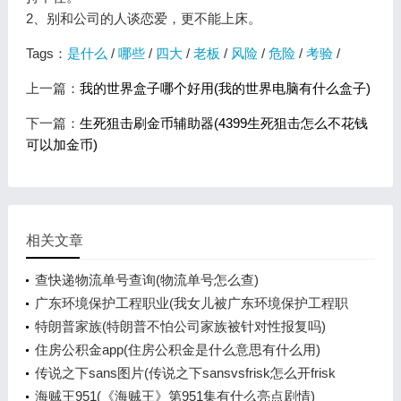
2、别和公司的人谈恋爱，更不能上床。
Tags：
是什么
/
哪些
/
四大
/
老板
/
风险
/
危险
/
考验
/
上一篇：
我的世界盒子哪个好用(我的世界电脑有什么盒子)
下一篇：
生死狙击刷金币辅助器(4399生死狙击怎么不花钱
可以加金币)
相关文章
查快递物流单号查询(物流单号怎么查)
广东环境保护工程职业(我女儿被广东环境保护工程职
业学院资源
特朗普家族(特朗普不怕公司家族被针对性报复吗)
住房公积金app(住房公积金是什么意思有什么用)
传说之下sans图片(传说之下sansvsfrisk怎么开frisk
模式)
海贼王951(《海贼王》第951集有什么亮点剧情)