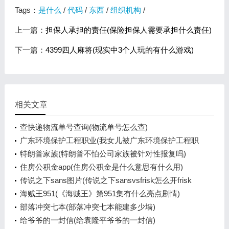
Tags：
是什么
/
代码
/
东西
/
组织机构
/
上一篇：
担保人承担的责任(保险担保人需要承担什么责任)
下一篇：
4399四人麻将(现实中3个人玩的有什么游戏)
相关文章
查快递物流单号查询(物流单号怎么查)
广东环境保护工程职业(我女儿被广东环境保护工程职
业学院资源
特朗普家族(特朗普不怕公司家族被针对性报复吗)
住房公积金app(住房公积金是什么意思有什么用)
传说之下sans图片(传说之下sansvsfrisk怎么开frisk
模式)
海贼王951(《海贼王》第951集有什么亮点剧情)
部落冲突七本(部落冲突七本能建多少墙)
给爷爷的一封信(给袁隆平爷爷的一封信)