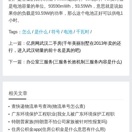
是电池容量的单位。93590mWh，93.59Wh，意思就是说如
果你的负载是93.59W的功率，那么这个电池正好可以供电1
小时。
Tags：
怎么
/
是什么
/
符号
/
电池
/
千瓦时
/
上一篇：
亿房网武汉二手房(千年美丽别墅在2013年卖的还
行，进入武汉销量的前十名是真的吧)
下一篇：
办公室三服务(三服务长效机制三服务内容是什么)
相关文章
查快递物流单号查询(物流单号怎么查)
广东环境保护工程职业(我女儿被广东环境保护工程职
业学院资源
特朗普家族(特朗普不怕公司家族被针对性报复吗)
住房公积金app(住房公积金是什么意思有什么用)