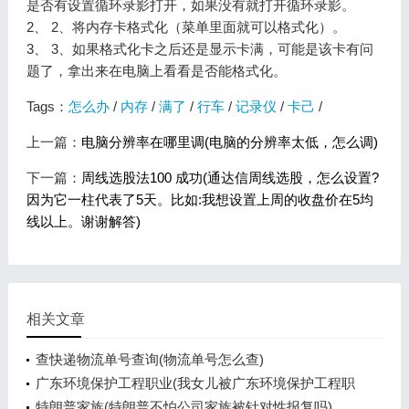
是否有设置循环录影打开，如果没有就打开循环录影。
2、 2、将内存卡格式化（菜单里面就可以格式化）。
3、 3、如果格式化卡之后还是显示卡满，可能是该卡有问
题了，拿出来在电脑上看看是否能格式化。
Tags：
怎么办
/
内存
/
满了
/
行车
/
记录仪
/
卡己
/
上一篇：
电脑分辨率在哪里调(电脑的分辨率太低，怎么调)
下一篇：
周线选股法100 成功(通达信周线选股，怎么设置?
因为它一柱代表了5天。比如:我想设置上周的收盘价在5均
线以上。谢谢解答)
相关文章
查快递物流单号查询(物流单号怎么查)
广东环境保护工程职业(我女儿被广东环境保护工程职
业学院资源
特朗普家族(特朗普不怕公司家族被针对性报复吗)