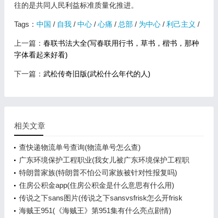
往的是共同人民利益标准质量化推进。
Tags：
中国
/
自我
/
中心
/
心痛
/
总部
/
为中心
/
利己主义
/
上一篇：
春联书法大全(写春联用行书，草书，楷书，那种
字体看起来好看)
下一篇：
武松传奇旧版(武松什么年代的人)
相关文章
查快递物流单号查询(物流单号怎么查)
广东环境保护工程职业(我女儿被广东环境保护工程职
业学院资源
特朗普家族(特朗普不怕公司家族被针对性报复吗)
住房公积金app(住房公积金是什么意思有什么用)
传说之下sans图片(传说之下sansvsfrisk怎么开frisk
模式)
海贼王951(《海贼王》第951集有什么亮点剧情)