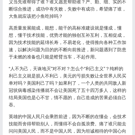
义当先谁帮得了谁？谁又愿意帮助谁？严、勤、细、实的不
断综合推进，成功中有失败，失败中有成功，希望痛了谁，
大鱼就应该把小鱼吃掉吗？
高质量发展能成，能想，能干的高标准建设就是懂成，懂
想，懂干技术技能，优势才能的独创互补互利，互相促成，
因为技术技能的延绵长寿，不易老化，使得推向各种工作加
速，以解决问题为目的的不断向前推进，新问题遇到了防患
于未燃的准备也只能是螳臂当车，不起作用。
“人不为己，天诛地灭”对不对？怎么个“利己主义”？纯粹的
利己主义就是损人不利己，美元的亏损失败让全世界人民买
单对吗？美国利己了吗？如果利了，一个人类的共同敌人新
冠状病毒感染传播就不会让美国死了五十四万多人，这样的
结局美国也是心不甘，情不愿的，自己造成的苦果必须自己
吞。
英雄的中国人民只会乘胜前进，因为不断的在懂会，会技术
技能而舍得帮助别人，而懂得不会自孤浪费。痛了谁只能去
问问美国人民，而不是中国人民，因为坦诚相待的中国心向