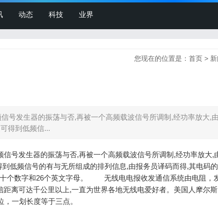
讯
动态
科技
业界
您现在的位置是：
首页
>
新
信号发生器的振荡与否,再被一个高频载波信号所调制,经功率放大,
可得到低频信...
发生器的振荡与否,再被一个高频载波信号所调制,经功率放大,
波可得到低频信号的有与无所组成的排列信息,由报务员译码而得,其电码
9的十个数字和26个英文字母。 无线电电报收发通信系统由电阻，
距离可达千公里以上,一直为世界各地无线电爱好者。美国人摩尔斯1
位，一划长度等于三点。