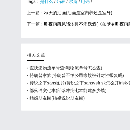
Tags：
是什么
/
码表
/
尔斯
/
电码
/
上一篇：
秋天的油画(油画是室内养还是室外)
下一篇：
昨夜雨疏风骤浓睡不消残酒(《如梦令昨夜雨
相关文章
查快递物流单号查询(物流单号怎么查)
特朗普家族(特朗普不怕公司家族被针对性报复吗)
传说之下sans图片(传说之下sansvsfrisk怎么开frisk
部落冲突七本(部落冲突七本能建多少墙)
结婚朋友圈(结婚说说朋友圈)