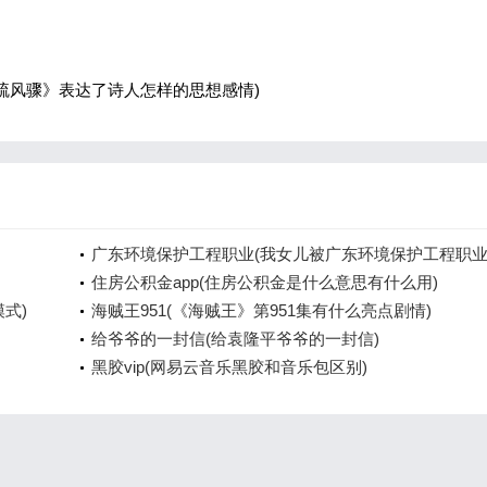
疏风骤》表达了诗人怎样的思想感情)
广东环境保护工程职业(我女儿被广东环境保护工程职
院资源
住房公积金app(住房公积金是什么意思有什么用)
模式)
海贼王951(《海贼王》第951集有什么亮点剧情)
给爷爷的一封信(给袁隆平爷爷的一封信)
黑胶vip(网易云音乐黑胶和音乐包区别)