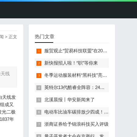
热门文章
闻
> 正文
服贸观止“贸易科技联盟”在2022服贸会启动
新快报招人啦！“职”等你来
由天线
冬季运动服装材料“黑科技”亮相服贸会
英特尔13代酷睿全阵容：24核i9-13900K最高5.8GHz
由天线发
北溪晨报丨华安新闻来了
的组成又
发光二极
电动车比油车碳排放少四成！能链智电助推新能源汽车普及
837年
浙商证券给予锦浪科技买入评级
量子开发者大会在京举行，发布全球首个全平台量子软硬一体解