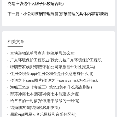
克笔应该选什么牌子比较适合呢)
下一篇：
小公司薪酬管理制度(薪酬管理的具体内容有哪些)
相关文章
查快递物流单号查询(物流单号怎么查)
广东环境保护工程职业(我女儿被广东环境保护工程职
业学院资源
特朗普家族(特朗普不怕公司家族被针对性报复吗)
住房公积金app(住房公积金是什么意思有什么用)
传说之下sans图片(传说之下sansvsfrisk怎么开frisk
模式)
海贼王951(《海贼王》第951集有什么亮点剧情)
部落冲突七本(部落冲突七本能建多少墙)
给爷爷的一封信(给袁隆平爷爷的一封信)
结婚朋友圈(结婚说说朋友圈)
黑胶vip(网易云音乐黑胶和音乐包区别)