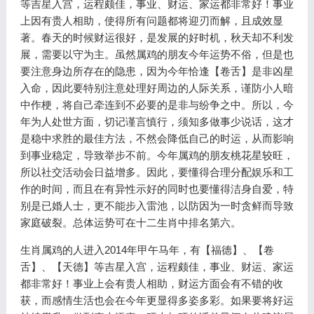
等吉星入宫，运程颇佳，事业、财运、家运都非常好！事业
上因有贵人相助，使得所有问题都将迎刃而解，且成效显
著。春天的时候财运很好，是发展的好时机，秋天却不利发
展，需要以守为主。虽然属鸡的朋友今年运势不俗，但是也
要注意身边所存在的隐患，因为今年恰逢【卷舌】是非凶星
入命，因此要特别注意处理好周边的人际关系，谨防小人暗
中作梗，将自己牵连到不必要的是非与纷争之中。所以，今
年为人处世方面，切记谨言慎行，须知多做事少说话，这才
是稳中求胜的最佳方法，不然会降低自己的时运，从而影响
到事业稳定，导致举步不前。今年属鸡的朋友桃花星较旺，
所以社交活动会日益增多。因此，要懂得合理分配娱乐和工
作的时间，而且在有异性示好的同时也要懂得洁身自爱，特
别是已婚人士，更不能步入雷池，以防因为一时贪鲜而导致
家庭破裂。总体运势可在十二生肖中排名第六。
生肖属鸡的人进入2014年甲午马年，有【福德】、【卷
舌】、【天德】等吉星入宫，运程颇佳，事业、财运、家运
都非常好！事业上会有贵人相助，财运方面会有不错的收
获，而感情生活也会在今年更显得多姿多彩。如果要将好运