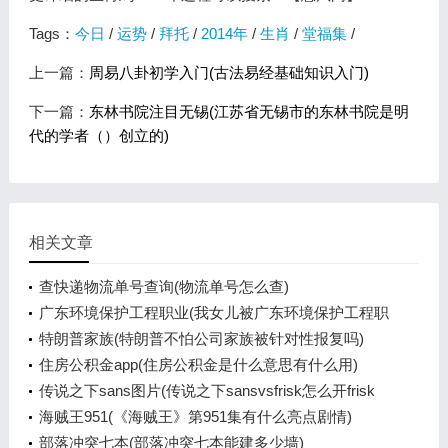
Tags：
今日
/
运势
/
拜托
/
2014年
/
生肖
/
堂福集
/
上一篇：
周易八卦初学入门(古法易经基础知识入门)
下一篇：
东林书院注目无锡(江苏省无锡市的东林书院是明
代的学者（）创立的)
相关文章
查快递物流单号查询(物流单号怎么查)
广东环境保护工程职业(我女儿被广东环境保护工程职
业学院资源
特朗普家族(特朗普不怕公司家族被针对性报复吗)
住房公积金app(住房公积金是什么意思有什么用)
传说之下sans图片(传说之下sansvsfrisk怎么开frisk
模式)
海贼王951(《海贼王》第951集有什么亮点剧情)
部落冲突七本(部落冲突七本能建多少墙)