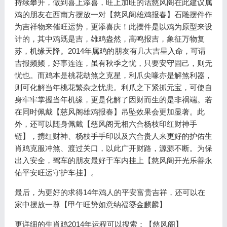
持续攀升，做到喜上添喜，旺上加旺的话慈风阁在此建议属
鸡的朋友在西南方摆放一对【慈风阁雄鸡报春】石雕摆件作
为吉祥物来催旺运势，更添喜庆！此摆件是以鸡为原型来设
计的，其中鸡既是吉，雄鸡盎然，高鸣报吉，象征万物复
苏，机缘天降。2014年属鸡的朋友有几大吉星入命，可谓
吉报频频，好事连连，虽有秋季之忧，只要安守固己，则无
忧也。而鸡本是桃花劫煞之克星，利爪尖喙亦是解煞利器，
则可化解当年桃花繁杂之忧患。利爪之下紧抓元宝，可使自
身牢牢掌握当年机缘，更是化解了因财而生的是非祸端。若
在同时佩戴【慈风阁雄鸡报春】吊坠效果会更加显著。此
外，还可以随身佩戴【慈风阁无相六合杨枝印红财神手
链】，携红财神、杨枝手手印以及六合贵人来更好的护佑生
肖鸡克服冲煞、渡过关口，以此广开财路，源源不断。为保
出入安全，驾车的朋友最好于车内挂上【慈风阁开光乐善永
佑平安旺运守护车挂】。
最后，为更好的求得14年鸡人的平安富贵吉祥，还可以在
家中摆放一尊【甲午旺势如意纳福鎏金麒麟】
更详细的生肖鸡2014年运程可以搜索：【慈风阁】