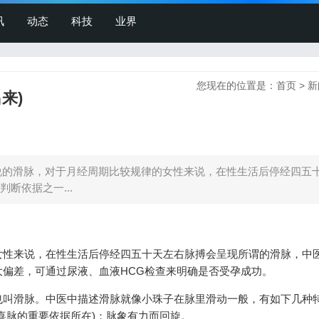
讯
动态
科技
业界
您现在的位置是：
首页
>
新
来)
说的滑脉，对于月经周期比较规律的女性来说，在性生活后停经四五
断依据之一...
女性来说，在性生活后停经四五十天左右脉搏会呈现所谓的滑脉，中
偏差，可通过尿液、血液HCG检查来明确是否受孕成功。
也叫滑脉。中医中描述滑脉就像小珠子在脉里滑动一般，有如下几种
喜脉的重要依据所在)；脉象有力而回旋。