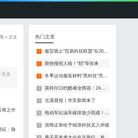
热门文章
闻
> 正文
服贸观止“贸易科技联盟”在2022服贸会启动
新快报招人啦！“职”等你来
十天左
冬季运动服装材料“黑科技”亮相服贸会
英特尔13代酷睿全阵容：24核i9-13900K最高5.8GHz
北溪晨报丨华安新闻来了
医将之作
电动车比油车碳排放少四成！能链智电助推新能源汽车普及
浙商证券给予锦浪科技买入评级
特征：脉
量子开发者大会在京举行，发布全球首个全平台量子软硬一体解