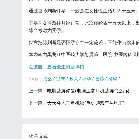
通过喜脉判断怀孕，一般是在女性性生活后四十五天
主要为女性既往月经正常，此次停经四十五天以上，
综合考虑为受孕。
仅靠把脉判断是否怀孕存在一定偏差，不能作为临床依
本内容由黑龙江中医药大学附属第二医院 中医内科 副
点这里，查看医生回答详情
Tags：
怎么
/
出来
/
多久
/
怀孕
/
喜脉
/
摸得
/
上一篇：
电脑蓝屏修复(电脑正常开机蓝屏怎么办)
下一篇：
天天斗地主单机版(单机游戏有斗地主)
相关文章