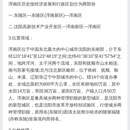
浑南区历史按经济发展和行政区划分为两部份
一.东陵区―东陵区(浑南新区)―浑南区
二.沈阳高新技术产业开发区―浑南新区―浑南区
3.位置境域：
浑南区位于中国东北最大的中心城市沈阳的东南部，介于东
经123°18'41"至123°48'19"之间;北纬41°36'10"至41°57'54"之
间，地跨浑河、太子河两个流域，东部和抚顺市山水相连;
南与苏家屯接壤;北与沈北新区毗邻，位于铁岭、抚顺、鞍
山、本溪、辽阳等辽宁中部城市的中心。辖14个街道办事
处，全域总面积为800平方公里，全区有耕地60万亩，其中
水田14万亩，旱田38万亩，菜田8万亩。户籍人口共50万
人。浑南区是兼具城乡两种管理职能的新型城区，是沈阳市
的新型城区，也是沈阳市改革开放特别试验区，行使城乡两
种管理职能，原用名(东陵区)因清太祖努尔哈赤的陵寝福陵
(亦称东陵)坐落境内而得名。