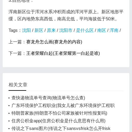
3.自然地理：
浑南新区位于浑河水系冲积而成的浑河平原上。新区地形平
缓，区内地势东高西低，南高北低，平均海拔低于50米。
Tags：
沈阳
/
新区
/
原来
/
沈阳市
/
是什么区
/
南区
/
浑南
/
上一篇：
赛龙舟怎么画(赛龙舟的内容)
下一篇：
王者荣耀白起(王者荣耀第一白起是谁)
相关文章
查快递物流单号查询(物流单号怎么查)
广东环境保护工程职业(我女儿被广东环境保护工程职
业学院资源
特朗普家族(特朗普不怕公司家族被针对性报复吗)
住房公积金app(住房公积金是什么意思有什么用)
传说之下sans图片(传说之下sansvsfrisk怎么开frisk