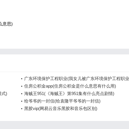
么意思)
广东环境保护工程职业(我女儿被广东环境保护工程职
院资源
住房公积金app(住房公积金是什么意思有什么用)
模式)
海贼王951(《海贼王》第951集有什么亮点剧情)
给爷爷的一封信(给袁隆平爷爷的一封信)
黑胶vip(网易云音乐黑胶和音乐包区别)