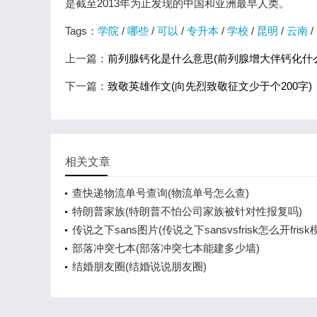
是截至2013年为止发现的中国和亚洲最早人类。
Tags：
学院
/
哪些
/
可以
/
专升本
/
学校
/
昆明
/
云南
/
上一篇：
前列腺钙化是什么意思(前列腺增大伴钙化什
下一篇：
致敬英雄作文(向先烈致敬征文少于个200字)
相关文章
查快递物流单号查询(物流单号怎么查)
特朗普家族(特朗普不怕公司家族被针对性报复吗)
传说之下sans图片(传说之下sansvsfrisk怎么开frisk
部落冲突七本(部落冲突七本能建多少墙)
结婚朋友圈(结婚说说朋友圈)