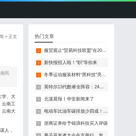
热门文章
闻
> 正文
服贸观止“贸易科技联盟”在2022服贸会启动
新快报招人啦！“职”等你来
云南民
冬季运动服装材料“黑科技”亮相服贸会
英特尔13代酷睿全阵容：24核i9-13900K最高5.8GHz
大学、大
北溪晨报丨华安新闻来了
、云南工
、云南大
电动车比油车碳排放少四成！能链智电助推新能源汽车普及
浙商证券给予锦浪科技买入评级
元谋人，
量子开发者大会在京举行，发布全球首个全平台量子软硬一体解