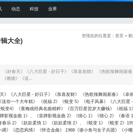
讯
动态
科技
业界
您现在的位置是：
首页
>
新
辑大全)
》 《好春天》《八大巨星 - 好日子》《恭喜发财》 《热歌辣舞闹新
《燃烧》《送...
春天》《八大巨星 - 好日子》《恭喜发财》 《热歌辣舞闹新春》《卓依
送你一个大年糕》 《祝福 2》《蜕变 5》《电子风暴》《八大巨星 -
《蜕变4》《黄梅戏经典名曲精粹》《百万巨星贺岁大赚钱》《祝福 1
牌影视金曲 1》、《皇牌影视金曲 2》《猜心 1》《猜心 2》《春语 
青春乐 2》《款款柔情 1》《款款柔情 2》、《蜕变 1》《蜕变 2》19
小调》《恋恋风情》《怀念金曲》 1988《谢小鱼与女子兵团》《小