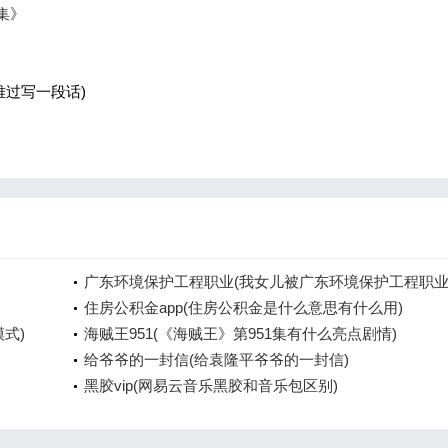
8集》
难过写一段话)
广东环境保护工程职业(我女儿被广东环境保护工程职
院资源
住房公积金app(住房公积金是什么意思有什么用)
模式)
海贼王951(《海贼王》第951集有什么亮点剧情)
给爷爷的一封信(给袁隆平爷爷的一封信)
黑胶vip(网易云音乐黑胶和音乐包区别)