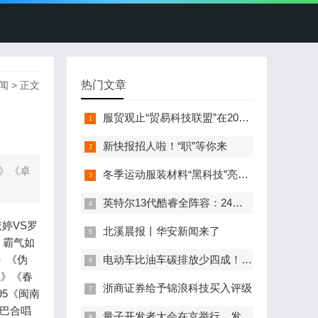
热门文章
闻
> 正文
服贸观止“贸易科技联盟”在2022服贸会启动
新快报招人啦！“职”等你来
春》《卓
冬季运动服装材料“黑科技”亮相服贸会
英特尔13代酷睿全阵容：24核i9-13900K最高5.8GHz
婷VS罗
北溪晨报丨华安新闻来了
 霸气如
》《伪
电动车比油车碳排放少四成！能链智电助推新能源汽车普及
1》《春
浙商证券给予锦浪科技买入评级
95《闽南
嘴巴合唱
量子开发者大会在京举行，发布全球首个全平台量子软硬一体解