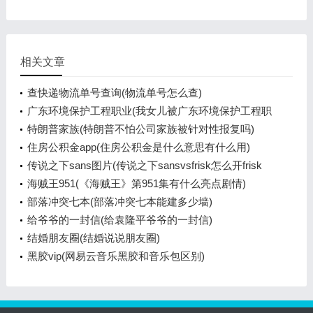
相关文章
查快递物流单号查询(物流单号怎么查)
广东环境保护工程职业(我女儿被广东环境保护工程职
业学院资源
特朗普家族(特朗普不怕公司家族被针对性报复吗)
住房公积金app(住房公积金是什么意思有什么用)
传说之下sans图片(传说之下sansvsfrisk怎么开frisk
模式)
海贼王951(《海贼王》第951集有什么亮点剧情)
部落冲突七本(部落冲突七本能建多少墙)
给爷爷的一封信(给袁隆平爷爷的一封信)
结婚朋友圈(结婚说说朋友圈)
黑胶vip(网易云音乐黑胶和音乐包区别)