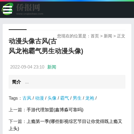
您现在的位置是：
首页
>
新闻
> 正文
动漫头像古风(古
风龙袍霸气男生动漫头像)
2022-09-04 23:10
新闻
简介
...
Tags：
古风
/
动漫
/
头像
/
霸气
/
男生
/
龙袍
/
上一篇：
手游代理加盟(鑫博淼可靠吗)
下一篇：
上瘾第一季(哪些影视综艺节目让你觉得既上瘾又
上头)