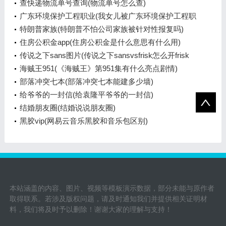
查快递物流单号查询(物流单号怎么查)
广东环境保护工程职业(我女儿被广东环境保护工程职
业学院资源
特朗普家族(特朗普不怕公司家族被针对性报复吗)
住房公积金app(住房公积金是什么意思有什么用)
传说之下sans图片(传说之下sansvsfrisk怎么开frisk
模式)
海贼王951(《海贼王》第951集有什么亮点剧情)
部落冲突七本(部落冲突七本能建多少墙)
给爷爷的一封信(给袁隆平爷爷的一封信)
结婚朋友圈(结婚说说朋友圈)
黑胶vip(网易云音乐黑胶和音乐包区别)
本站涵盖的内容、图片、视频等模板演示数据，部分未能与原作者
取得联系。若涉及版权问题，请及时通知我们并提供相关证明材
料，我们将及时予以删除！谢谢大家的理解与支持！