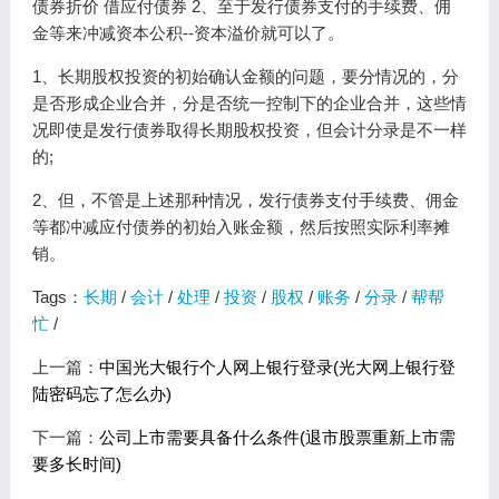
债券折价 借应付债券 2、至于发行债券支付的手续费、佣
金等来冲减资本公积--资本溢价就可以了。
1、长期股权投资的初始确认金额的问题，要分情况的，分
是否形成企业合并，分是否统一控制下的企业合并，这些情
况即使是发行债券取得长期股权投资，但会计分录是不一样
的;
2、但，不管是上述那种情况，发行债券支付手续费、佣金
等都冲减应付债券的初始入账金额，然后按照实际利率摊
销。
Tags：
长期
/
会计
/
处理
/
投资
/
股权
/
账务
/
分录
/
帮帮
忙
/
上一篇：
中国光大银行个人网上银行登录(光大网上银行登
陆密码忘了怎么办)
下一篇：
公司上市需要具备什么条件(退市股票重新上市需
要多长时间)