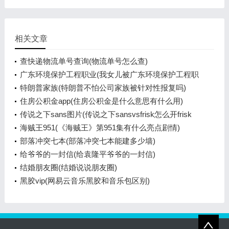
相关文章
查快递物流单号查询(物流单号怎么查)
广东环境保护工程职业(我女儿被广东环境保护工程职
业学院资源
特朗普家族(特朗普不怕公司家族被针对性报复吗)
住房公积金app(住房公积金是什么意思有什么用)
传说之下sans图片(传说之下sansvsfrisk怎么开frisk
模式)
海贼王951(《海贼王》第951集有什么亮点剧情)
部落冲突七本(部落冲突七本能建多少墙)
给爷爷的一封信(给袁隆平爷爷的一封信)
结婚朋友圈(结婚说说朋友圈)
黑胶vip(网易云音乐黑胶和音乐包区别)