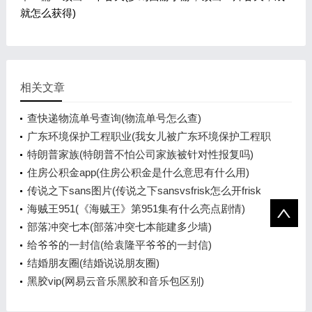
就怎么获得)
相关文章
查快递物流单号查询(物流单号怎么查)
广东环境保护工程职业(我女儿被广东环境保护工程职
业学院资源
特朗普家族(特朗普不怕公司家族被针对性报复吗)
住房公积金app(住房公积金是什么意思有什么用)
传说之下sans图片(传说之下sansvsfrisk怎么开frisk
模式)
海贼王951(《海贼王》第951集有什么亮点剧情)
部落冲突七本(部落冲突七本能建多少墙)
给爷爷的一封信(给袁隆平爷爷的一封信)
结婚朋友圈(结婚说说朋友圈)
黑胶vip(网易云音乐黑胶和音乐包区别)