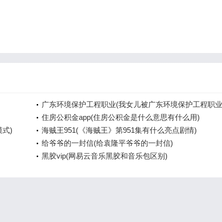
广东环境保护工程职业(我女儿被广东环境保护工程职
院资源
住房公积金app(住房公积金是什么意思有什么用)
模式)
海贼王951(《海贼王》第951集有什么亮点剧情)
给爷爷的一封信(给袁隆平爷爷的一封信)
黑胶vip(网易云音乐黑胶和音乐包区别)