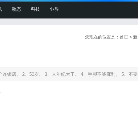
讯
动态
科技
业界
您现在的位置是：
首页
>
新
锁店。 2、50岁。 3、人年纪大了。 4、手脚不够麻利。 5、不要。
。