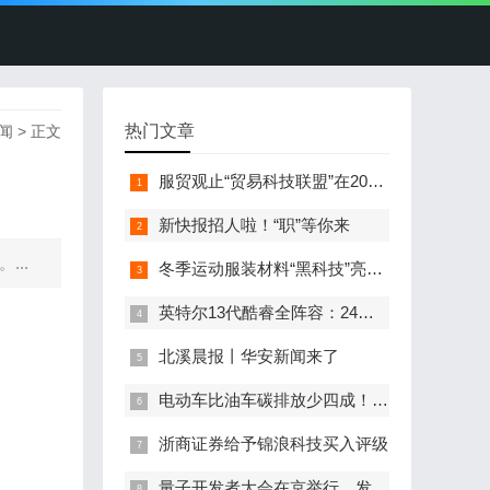
热门文章
闻
> 正文
服贸观止“贸易科技联盟”在2022服贸会启动
新快报招人啦！“职”等你来
...
冬季运动服装材料“黑科技”亮相服贸会
英特尔13代酷睿全阵容：24核i9-13900K最高5.8GHz
北溪晨报丨华安新闻来了
电动车比油车碳排放少四成！能链智电助推新能源汽车普及
浙商证券给予锦浪科技买入评级
量子开发者大会在京举行，发布全球首个全平台量子软硬一体解