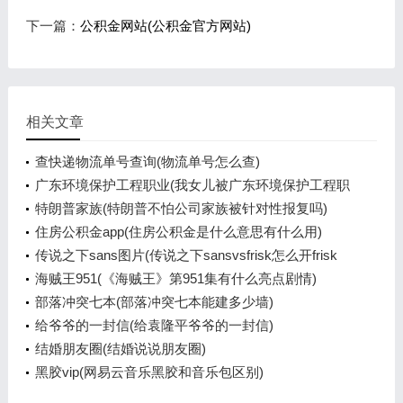
下一篇：
公积金网站(公积金官方网站)
相关文章
查快递物流单号查询(物流单号怎么查)
广东环境保护工程职业(我女儿被广东环境保护工程职
业学院资源
特朗普家族(特朗普不怕公司家族被针对性报复吗)
住房公积金app(住房公积金是什么意思有什么用)
传说之下sans图片(传说之下sansvsfrisk怎么开frisk
模式)
海贼王951(《海贼王》第951集有什么亮点剧情)
部落冲突七本(部落冲突七本能建多少墙)
给爷爷的一封信(给袁隆平爷爷的一封信)
结婚朋友圈(结婚说说朋友圈)
黑胶vip(网易云音乐黑胶和音乐包区别)