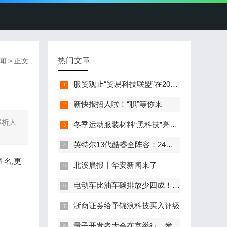
热门文章
闻
> 正文
服贸观止“贸易科技联盟”在2022服贸会启动
新快报招人啦！“职”等你来
解析人
冬季运动服装材料“黑科技”亮相服贸会
英特尔13代酷睿全阵容：24核i9-13900K最高5.8GHz
姓名,更
北溪晨报丨华安新闻来了
电动车比油车碳排放少四成！能链智电助推新能源汽车普及
浙商证券给予锦浪科技买入评级
量子开发者大会在京举行，发布全球首个全平台量子软硬一体解