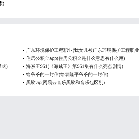
)
广东环境保护工程职业(我女儿被广东环境保护工程职
院资源
住房公积金app(住房公积金是什么意思有什么用)
模式)
海贼王951(《海贼王》第951集有什么亮点剧情)
给爷爷的一封信(给袁隆平爷爷的一封信)
黑胶vip(网易云音乐黑胶和音乐包区别)