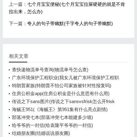
上一篇：
七个月宝宝便秘(七个月宝宝拉屎硬硬的就是不肯
拉出来，怎么办)
下一篇：
夸人的句子带幽默(千字夸人的句子带幽默)
相关文章
查快递物流单号查询(物流单号怎么查)
广东环境保护工程职业(我女儿被广东环境保护工程职
业学院资源
特朗普家族(特朗普不怕公司家族被针对性报复吗)
住房公积金app(住房公积金是什么意思有什么用)
传说之下sans图片(传说之下sansvsfrisk怎么开frisk
模式)
海贼王951(《海贼王》第951集有什么亮点剧情)
部落冲突七本(部落冲突七本能建多少墙)
给爷爷的一封信(给袁隆平爷爷的一封信)
结婚朋友圈(结婚说说朋友圈)