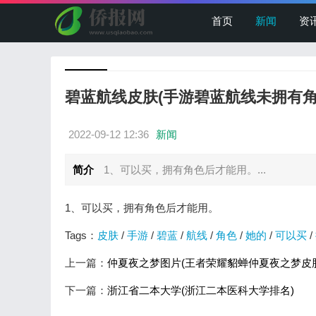
首页
新闻
资
碧蓝航线皮肤(手游碧蓝航线未拥有角
2022-09-12 12:36
新闻
简介
1、可以买，拥有角色后才能用。...
1、可以买，拥有角色后才能用。
Tags：
皮肤
/
手游
/
碧蓝
/
航线
/
角色
/
她的
/
可以买
/
上一篇：
仲夏夜之梦图片(王者荣耀貂蝉仲夏夜之梦皮
下一篇：
浙江省二本大学(浙江二本医科大学排名)