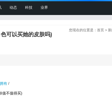
讯
动态
科技
业界
您现在的位置是：
首页
>
新
色可以买她的皮肤吗)
拥有
/
肤值不值得买)