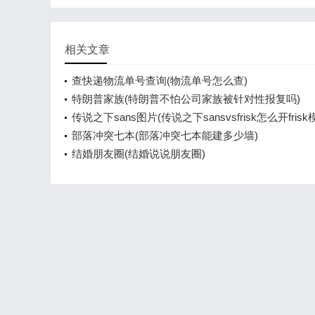
相关文章
查快递物流单号查询(物流单号怎么查)
特朗普家族(特朗普不怕公司家族被针对性报复吗)
传说之下sans图片(传说之下sansvsfrisk怎么开frisk
部落冲突七本(部落冲突七本能建多少墙)
结婚朋友圈(结婚说说朋友圈)