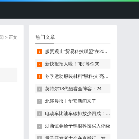
热门文章
闻
> 正文
服贸观止“贸易科技联盟”在2022服贸会启动
新快报招人啦！“职”等你来
冬季运动服装材料“黑科技”亮相服贸会
英特尔13代酷睿全阵容：24核i9-13900K最高5.8GHz
北溪晨报丨华安新闻来了
电动车比油车碳排放少四成！能链智电助推新能源汽车普及
浙商证券给予锦浪科技买入评级
量子开发者大会在京举行，发布全球首个全平台量子软硬一体解