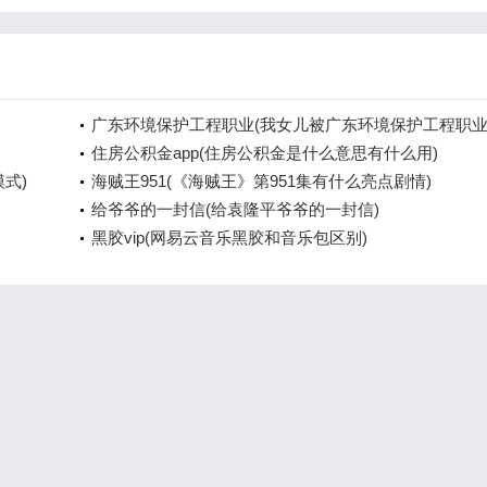
广东环境保护工程职业(我女儿被广东环境保护工程职
院资源
住房公积金app(住房公积金是什么意思有什么用)
模式)
海贼王951(《海贼王》第951集有什么亮点剧情)
给爷爷的一封信(给袁隆平爷爷的一封信)
黑胶vip(网易云音乐黑胶和音乐包区别)