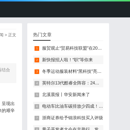
热门文章
闻
> 正文
服贸观止“贸易科技联盟”在2022服贸会启动
新快报招人啦！“职”等你来
再结合
冬季运动服装材料“黑科技”亮相服贸会
英特尔13代酷睿全阵容：24核i9-13900K最高5.8GHz
北溪晨报丨华安新闻来了
，呈现出
电动车比油车碳排放少四成！能链智电助推新能源汽车普及
来的艰辛
浙商证券给予锦浪科技买入评级
量子开发者大会在京举行，发布全球首个全平台量子软硬一体解