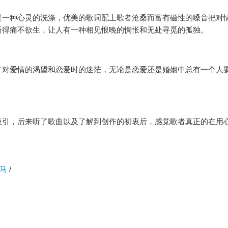
是一种心灵的洗涤，优美的歌词配上歌者沧桑而富有磁性的嗓音把对
听得痛不欲生，让人有一种相见恨晚的惆怅和无处寻觅的孤独。
了对爱情的渴望和恋爱时的迷茫，无论是恋爱还是婚姻中总有一个人
吸引，后来听了歌曲以及了解到创作的初衷后，感觉歌者真正的在用
马
/