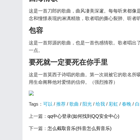
这是一首刀郎的歌曲，曲风凄美深邃。每每听来都像
念和憧憬表现的淋漓精致，歌者唱的撕心裂肺、听者
包容
这是一首郑源的歌曲，也是一首伤感情歌。歌者唱出
一点。
要死就一定要死在你手里
这是一首莫西子诗唱的歌曲。第一次就被它的歌名所
用生命阐释他对爱情的信仰。（强烈推荐）
Tags：
可以
/
推荐
/
歌曲
/
阳光
/
给我
/
彩虹
/
春晚
/
白
上一篇：
qq中心登录(如何找到QQ安全中心)
下一篇：
怎么截取音乐(抖音怎么剪音乐)