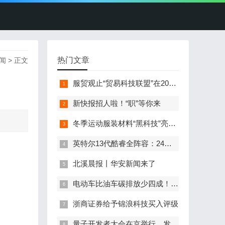
热门文章
闻
> 正文
服贸观止“贸易科技联盟”在2022服贸会启动
新快报招人啦！“职”等你来
冬季运动服装材料“黑科技”亮相服贸会
英特尔13代酷睿全阵容：24核i9-13900K最高5.8GHz
北溪晨报丨华安新闻来了
电动车比油车碳排放少四成！能链智电助推新能源汽车普及
浙商证券给予锦浪科技买入评级
量子开发者大会在京举行，发布全球首个全平台量子软硬一体解