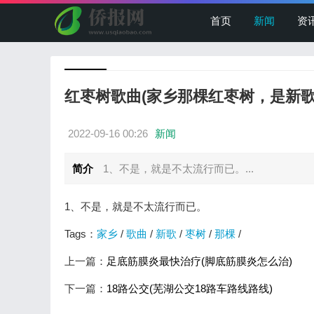
首页
新闻
资
红枣树歌曲(家乡那棵红枣树，是新歌
2022-09-16 00:26
新闻
简介
1、不是，就是不太流行而已。...
1、不是，就是不太流行而已。
Tags：
家乡
/
歌曲
/
新歌
/
枣树
/
那棵
/
上一篇：
足底筋膜炎最快治疗(脚底筋膜炎怎么治)
下一篇：
18路公交(芜湖公交18路车路线路线)