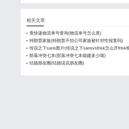
相关文章
查快递物流单号查询(物流单号怎么查)
特朗普家族(特朗普不怕公司家族被针对性报复吗)
传说之下sans图片(传说之下sansvsfrisk怎么开frisk
部落冲突七本(部落冲突七本能建多少墙)
结婚朋友圈(结婚说说朋友圈)