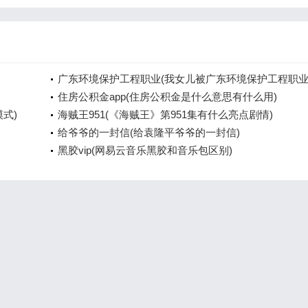
广东环境保护工程职业(我女儿被广东环境保护工程职
院资源
住房公积金app(住房公积金是什么意思有什么用)
模式)
海贼王951(《海贼王》第951集有什么亮点剧情)
给爷爷的一封信(给袁隆平爷爷的一封信)
黑胶vip(网易云音乐黑胶和音乐包区别)