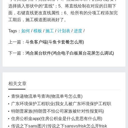
选择插入形状中的“直线”；5、将直线绘制在对应的日期下
面，右键直线更改直线属性；6、给所有的分项工程添加完
工期后，施工横道图就画好了。
Tags：
如何
/
模板
/
施工
/
计划表
/
进度
/
上一篇：
斗鱼客户端(斗鱼卡套餐怎么用)
下一篇：
鸿合展台软件(鸿合电子白板展台花屏怎么调试)
相关文章
查快递物流单号查询(物流单号怎么查)
广东环境保护工程职业(我女儿被广东环境保护工程职
业学院资源
特朗普家族(特朗普不怕公司家族被针对性报复吗)
住房公积金app(住房公积金是什么意思有什么用)
传说之下sans图片(传说之下sansvsfrisk怎么开frisk