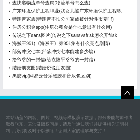
查快递物流单号查询(物流单号怎么查)
广东环境保护工程职业(我女儿被广东环境保护工程职
业学院资源
特朗普家族(特朗普不怕公司家族被针对性报复吗)
住房公积金app(住房公积金是什么意思有什么用)
传说之下sans图片(传说之下sansvsfrisk怎么开frisk
模式)
海贼王951(《海贼王》第951集有什么亮点剧情)
部落冲突七本(部落冲突七本能建多少墙)
给爷爷的一封信(给袁隆平爷爷的一封信)
结婚朋友圈(结婚说说朋友圈)
黑胶vip(网易云音乐黑胶和音乐包区别)
本站涵盖的内容、图片、视频等模板演示数据，部分未能与原作者
取得联系。若涉及版权问题，请及时通知我们并提供相关证明材
料，我们将及时予以删除！谢谢大家的理解与支持！