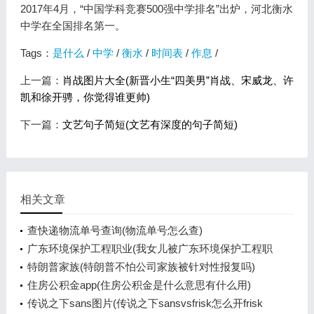
2017年4月，“中国学科竞赛500强中学排名”出炉，河北衡水
中学在全国排名第一。
Tags：
是什么
/
中学
/
衡水
/
时间表
/
作息
/
上一篇：
肖战图片大全(新晋小生“四美男”肖战、宋威龙、许
凯和徐开骋，你觉得谁更帅)
下一篇：
文艺句子简短(文艺有深度的句子简短)
相关文章
查快递物流单号查询(物流单号怎么查)
广东环境保护工程职业(我女儿被广东环境保护工程职
业学院资源
特朗普家族(特朗普不怕公司家族被针对性报复吗)
住房公积金app(住房公积金是什么意思有什么用)
传说之下sans图片(传说之下sansvsfrisk怎么开frisk