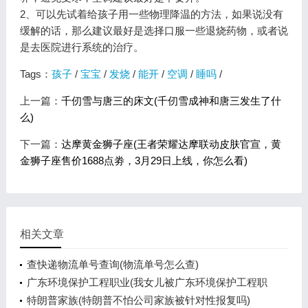
2、可以先试着给孩子用一些物理降温的方法，如果说没有
缓解的话，那么建议最好是选择口服一些退烧药物，或者说
是去医院进行系统的治疗。
Tags：
孩子
/
宝宝
/
发烧
/
能开
/
空调
/
睡吗
/
上一篇：
千仞雪与唐三的床文(千仞雪成神和唐三发生了什
么)
下一篇：
达摩黄金狮子座(王者荣耀达摩联动皮肤官宣，黄
金狮子座售价1688点劵，3月29日上线，你怎么看)
相关文章
查快递物流单号查询(物流单号怎么查)
广东环境保护工程职业(我女儿被广东环境保护工程职
业学院资源
特朗普家族(特朗普不怕公司家族被针对性报复吗)