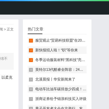
热门文章
闻
> 正文
服贸观止“贸易科技联盟”在2022服贸会启动
新快报招人啦！“职”等你来
连绵不
冬季运动服装材料“黑科技”亮相服贸会
英特尔13代酷睿全阵容：24核i9-13900K最高5.8GHz
，以柔克
北溪晨报丨华安新闻来了
电动车比油车碳排放少四成！能链智电助推新能源汽车普及
浙商证券给予锦浪科技买入评级
量子开发者大会在京举行，发布全球首个全平台量子软硬一体解