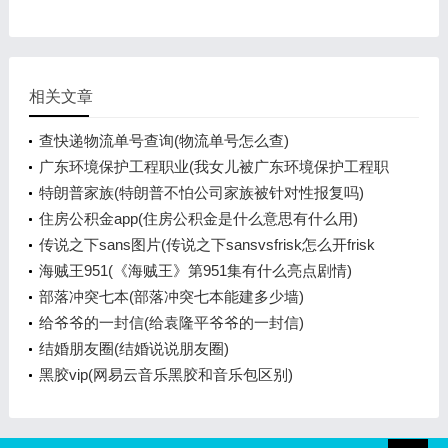
相关文章
查快递物流单号查询(物流单号怎么查)
广东环境保护工程职业(我女儿被广东环境保护工程职
业学院资源
特朗普家族(特朗普不怕公司家族被针对性报复吗)
住房公积金app(住房公积金是什么意思有什么用)
传说之下sans图片(传说之下sansvsfrisk怎么开frisk
模式)
海贼王951(《海贼王》第951集有什么亮点剧情)
部落冲突七本(部落冲突七本能建多少墙)
给爷爷的一封信(给袁隆平爷爷的一封信)
结婚朋友圈(结婚说说朋友圈)
黑胶vip(网易云音乐黑胶和音乐包区别)