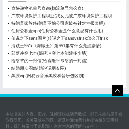
查快递物流单号查询(物流单号怎么查)
广东环境保护工程职业(我女儿被广东环境保护工程职
业学院资源
特朗普家族(特朗普不怕公司家族被针对性报复吗)
住房公积金app(住房公积金是什么意思有什么用)
传说之下sans图片(传说之下sansvsfrisk怎么开frisk
模式)
海贼王951(《海贼王》第951集有什么亮点剧情)
部落冲突七本(部落冲突七本能建多少墙)
给爷爷的一封信(给袁隆平爷爷的一封信)
结婚朋友圈(结婚说说朋友圈)
黑胶vip(网易云音乐黑胶和音乐包区别)
本站涵盖的内容、图片、视频等模板演示数据，部分未能与原作者
取得联系。若涉及版权问题，请及时通知我们并提供相关证明材
料，我们将及时予以删除！谢谢大家的理解与支持！