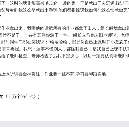
了。这时的我非常高兴,也觉的非常的累，于是就出门去逛逛.经过同
父母看到我这么早就出来游玩,他们都很惊讶我如何能这么快就做完
！”
作业拿出来，我听他的话把所有的作业都拿了出来，组长叫我拿出
当然不是了，一共有五件你漏了一件。”组长立马跑去跟老师说。老
那时同学们都在笑我说：“哈哈哈哈，都是你自己上课时开小差忘了
自己非常委屈。我想：这事不怪别人，都怪我自己，是我自己上课不认
后给了老师检查，老师检查了后我下定决心，以后一定要认真听老师
课听讲要全神贯注，作业要一丝不苟,学习要脚踏实地.
作文《十万个为什么》)