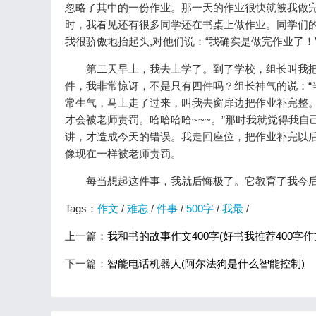
忽略了其中的一份作业。那一天的作业很快就被我做完
时，我看见还有很多同学还在书桌上做作业。同学们的
我很骄傲地抬起头,对他们说：“我确实是做完作业了
第二天早上，我去上学了。到了学校，组长叫我把
件，我非常惊讶，不是只有四件吗？组长神气的说：“
常生气，马上走了过来，叫我去窗扉边把作业补完整。
才会被老师责罚。哈哈哈哈~~~。”那时我就觉得我
讲，才造成今天的错误。我走回座位，把作业补完以
像现在一样被老师责罚。
每当想起这件事，我就后悔极了。它教育了我今后上
Tags：
作文
/
难忘
/
件事
/
500字
/
我最
/
上一篇：
我和书的故事作文400字(好书我推荐400字
下一篇：
智能电话机器人(阿尔法狗是什么智能控制)