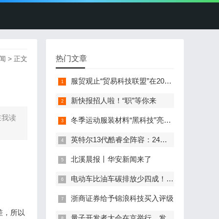
热门文章
闻
> 正文
服贸观止“贸易科技联盟”在2022服贸会启动
新快报招人啦！“职”等你来
在我读
冬季运动服装材料“黑科技”亮相服贸会
英特尔13代酷睿全阵容：24核i9-13900K最高5.8GHz
北溪晨报丨华安新闻来了
电动车比油车碳排放少四成！能链智电助推新能源汽车普及
浙商证券给予锦浪科技买入评级
差，所以
量子开发者大会在京举行，发布全球首个全平台量子软硬一体解