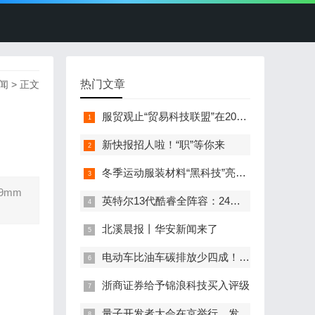
热门文章
闻
> 正文
服贸观止“贸易科技联盟”在2022服贸会启动
新快报招人啦！“职”等你来
冬季运动服装材料“黑科技”亮相服贸会
9mm
英特尔13代酷睿全阵容：24核i9-13900K最高5.8GHz
北溪晨报丨华安新闻来了
电动车比油车碳排放少四成！能链智电助推新能源汽车普及
浙商证券给予锦浪科技买入评级
量子开发者大会在京举行，发布全球首个全平台量子软硬一体解