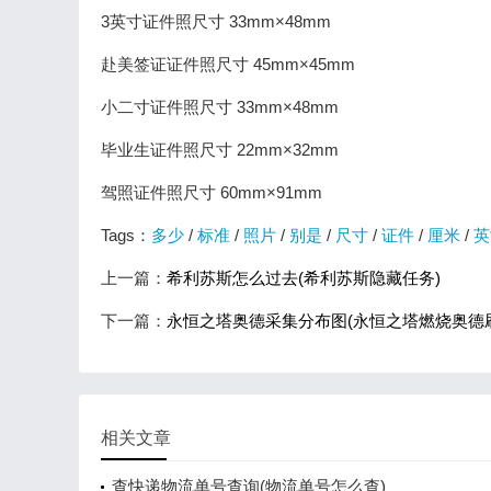
3英寸证件照尺寸 33mm×48mm
赴美签证证件照尺寸 45mm×45mm
小二寸证件照尺寸 33mm×48mm
毕业生证件照尺寸 22mm×32mm
驾照证件照尺寸 60mm×91mm
Tags：
多少
/
标准
/
照片
/
别是
/
尺寸
/
证件
/
厘米
/
英
上一篇：
希利苏斯怎么过去(希利苏斯隐藏任务)
下一篇：
永恒之塔奥德采集分布图(永恒之塔燃烧奥德
相关文章
查快递物流单号查询(物流单号怎么查)