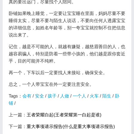
真的要出远门，尽量找个人陪同。
卧铺如果晚上睡觉，一定要让宝宝睡在里面，妈妈尽量不要
睡得太实，尽量不要与陌生人说话，不要向任何人透露宝宝
的详细信息，如姓名年龄等，别一夸宝宝就控制不住把信息
说出来了。
记住，越是不可能的人，就越有嫌疑，越慈眉善目的人，也
越容易骗人，特别是防着一些带小孩的，他们越是跟你套近
乎，目的可能并不纯粹。
再一个，下车以后一定要找人来接站，确保安全。
总之，一个人带宝宝在外一定要注意安全。
Tags：
会有
/
安全
/
孩子
/
人做
/
一个人
/
火车
/
陌生
/
卧
铺
/
上一篇：
王者荣耀白起(王者荣耀第一白起是谁)
下一篇：
重大事项请示报告(什么是重大事项请示报告)