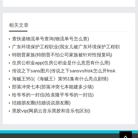
相关文章
查快递物流单号查询(物流单号怎么查)
广东环境保护工程职业(我女儿被广东环境保护工程职
业学院资源
特朗普家族(特朗普不怕公司家族被针对性报复吗)
住房公积金app(住房公积金是什么意思有什么用)
传说之下sans图片(传说之下sansvsfrisk怎么开frisk
模式)
海贼王951(《海贼王》第951集有什么亮点剧情)
部落冲突七本(部落冲突七本能建多少墙)
给爷爷的一封信(给袁隆平爷爷的一封信)
结婚朋友圈(结婚说说朋友圈)
黑胶vip(网易云音乐黑胶和音乐包区别)