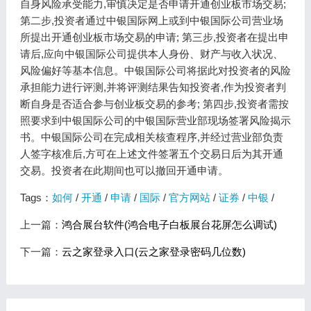
自身风险承受能力,审慎决定是否申请开通创业板市场交易;
第二步,投资者通过中银国际网上或到中银国际公司营业场
所提出开通创业板市场交易的申请; 第三步,投资者在提出申
请后,应向中银国际公司提供本人身份、财产与收入状况、
风险偏好等基本信息。中银国际公司将据此对投资者的风险
承担能力进行评测,并将评测结果告知投资者,作为投资者判
断自身是否适合参与创业板交易的参考; 第四步,投资者需按
照要求到中银国际公司的中银国际营业部现场签署风险揭示
书。中银国际公司在完成相关核查程序,并经过营业部负责
人签字核准后,方可在上述文件签署五个交易日后为其开通
交易。投资者在此期间也可以撤回开通申请。
Tags：
如何
/
开通
/
申请
/
国际
/
官方网站
/
证券
/
中银
/
上一篇：
鸿合展台软件(鸿合电子白板展台花屏怎么调试)
下一篇：
云之家登录入口(云之家登录密码几位数)