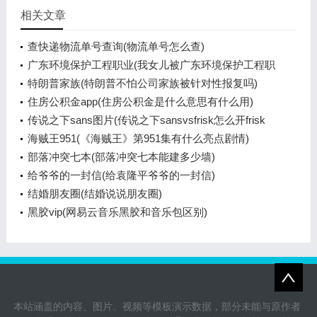
相关文章
查快递物流单号查询(物流单号怎么查)
广东环境保护工程职业(我女儿被广东环境保护工程职
业学院资源
特朗普家族(特朗普不怕公司家族被针对性报复吗)
住房公积金app(住房公积金是什么意思有什么用)
传说之下sans图片(传说之下sansvsfrisk怎么开frisk
模式)
海贼王951(《海贼王》第951集有什么亮点剧情)
部落冲突七本(部落冲突七本能建多少墙)
给爷爷的一封信(给袁隆平爷爷的一封信)
结婚朋友圈(结婚说说朋友圈)
黑胶vip(网易云音乐黑胶和音乐包区别)
本站涵盖的内容、图片、视频等模板演示数据，部分未能与原作者