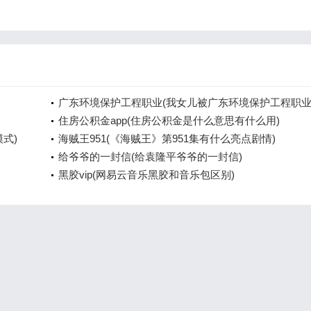
广东环境保护工程职业(我女儿被广东环境保护工程职
院资源
住房公积金app(住房公积金是什么意思有什么用)
模式)
海贼王951(《海贼王》第951集有什么亮点剧情)
给爷爷的一封信(给袁隆平爷爷的一封信)
黑胶vip(网易云音乐黑胶和音乐包区别)