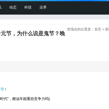
讯
动态
科技
业界
您现在的位置是：
首页
>
新
中元节，为什么说是鬼节？晚
元节
/
元时代”，燃油车能重拾竞争力吗)