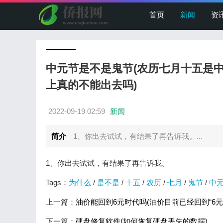
首页
新闻
资
中元节是不是鬼节(农历七月十五是
上真的不能出去吗)
2022-09-19 02:59
新闻
简介
1、你出去试试，有结果了再告诉我。...
1、你出去试试，有结果了再告诉我。
Tags：
为什么
/
是不是
/
十五
/
农历
/
七月
/
鬼节
/
中
上一篇：
油价能回到6元时代吗(油价目前已经回到“6
下一篇：
硬盘修复软件(如何恢复硬盘丢失的数据)