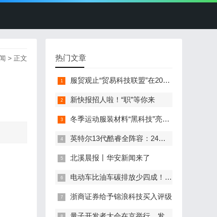
热门文章
闻
> 正文
服贸观止“贸易科技联盟”在2022服贸会启动
新快报招人啦！“职”等你来
冬季运动服装材料“黑科技”亮相服贸会
英特尔13代酷睿全阵容：24核i9-13900K最高5.8GHz
北溪晨报丨华安新闻来了
电动车比油车碳排放少四成！能链智电助推新能源汽车普及
浙商证券给予锦浪科技买入评级
量子开发者大会在京举行，发布全球首个全平台量子软硬一体解