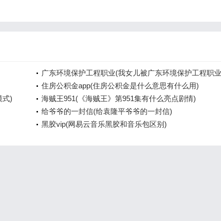
广东环境保护工程职业(我女儿被广东环境保护工程职
院资源
住房公积金app(住房公积金是什么意思有什么用)
模式)
海贼王951(《海贼王》第951集有什么亮点剧情)
给爷爷的一封信(给袁隆平爷爷的一封信)
黑胶vip(网易云音乐黑胶和音乐包区别)