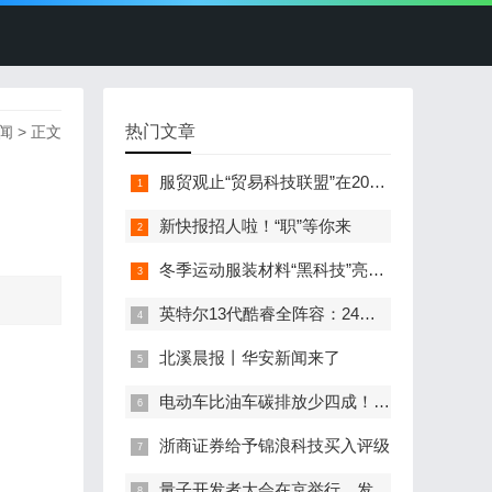
热门文章
闻
> 正文
服贸观止“贸易科技联盟”在2022服贸会启动
新快报招人啦！“职”等你来
冬季运动服装材料“黑科技”亮相服贸会
英特尔13代酷睿全阵容：24核i9-13900K最高5.8GHz
北溪晨报丨华安新闻来了
电动车比油车碳排放少四成！能链智电助推新能源汽车普及
浙商证券给予锦浪科技买入评级
量子开发者大会在京举行，发布全球首个全平台量子软硬一体解