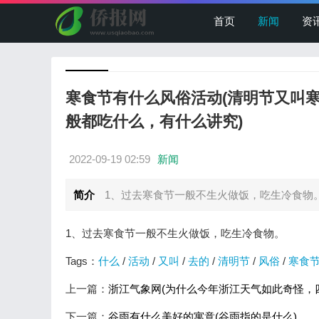
首页
新闻
资
寒食节有什么风俗活动(清明节又叫
般都吃什么，有什么讲究)
2022-09-19 02:59
新闻
简介
1、过去寒食节一般不生火做饭，吃生冷食物。.
1、过去寒食节一般不生火做饭，吃生冷食物。
Tags：
什么
/
活动
/
又叫
/
去的
/
清明节
/
风俗
/
寒食
上一篇：
浙江气象网(为什么今年浙江天气如此奇怪，
下一篇：
谷雨有什么美好的寓意(谷雨指的是什么)