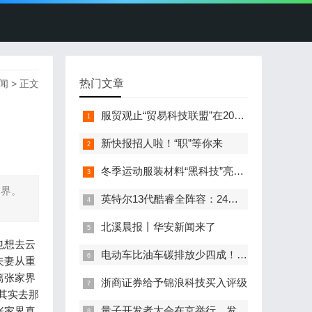
热门文章
闻
> 正文
服贸观止“贸易科技联盟”在2022服贸会启动
新快报招人啦！“职”等你来
冬季运动服装材料“黑科技”亮相服贸会
家界。
英特尔13代酷睿全阵容：24核i9-13900K最高5.8GHz
北溪晨报丨华安新闻来了
也想去云
电动车比油车碳排放少四成！能链智电助推新能源汽车普及
夫妻从重
离张家界
浙商证券给予锦浪科技买入评级
其实去那
量子开发者大会在京举行，发布全球首个全平台量子软硬一体解
张家界真