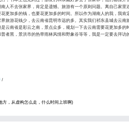
湖南人不去张家界，肯定是遗憾。旅游有一个原则问题。离自己家里
要花更加多的钱，也要花更加多的时间。所以作为湖南人的我，我肯
家界旅游花钱少，去云南省昆明市远的多。其实我们祁东县城去云南
但是云南省是彩云之南，景点众多，规划一下去云南需要花更加多的
和普者黑，景洪市的热带雨林风情和野象谷等等，我是一定要去拜访
好
/
地方，从虚构怎么走，什么时间上班啊)