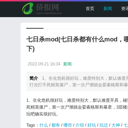
首页
新闻
资
七日杀mod(七日杀都有什么mod
下)
2022-09-21 16:34
新闻
简介
1、生化危机很好玩，难度特别大，默认难度
打光打不死精英僵尸，第一次尸潮就会耍索格斯和暴君，
1、生化危机很好玩，难度特别大，默认难度开具，
死精英僵尸，第一次尸潮就会耍索格斯和暴君，3层
玩吧确实很好玩。
Tags：
什么
/
都有
/
哪些
/
介绍
/
好玩
/
玩过
/
大神
/
七