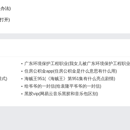
办法)
打开)
广东环境保护工程职业(我女儿被广东环境保护工程职
院资源
住房公积金app(住房公积金是什么意思有什么用)
模式)
海贼王951(《海贼王》第951集有什么亮点剧情)
给爷爷的一封信(给袁隆平爷爷的一封信)
黑胶vip(网易云音乐黑胶和音乐包区别)