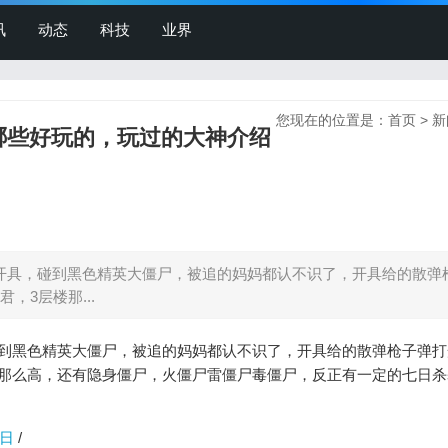
讯
动态
科技
业界
您现在的位置是：
首页
>
新
，哪些好玩的，玩过的大神介绍
开具，碰到黑色精英大僵尸，被追的妈妈都认不识了，开具给的散弹
3层楼那...
碰到黑色精英大僵尸，被追的妈妈都认不识了，开具给的散弹枪子弹打
楼那么高，还有隐身僵尸，火僵尸雷僵尸毒僵尸，反正有一定的七日杀
日
/