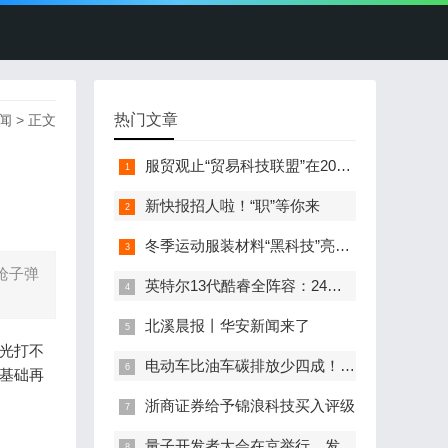
热门文章
闻
> 正文
服贸观止“贸易科技联盟”在2022服贸会启动
新快报招人啦！“职”等你来
冬季运动服装材料“黑科技”亮相服贸会
枪子弹
英特尔13代酷睿全阵容：24核i9-13900K最高5.8GHz
北溪晨报丨华安新闻来了
光打不
电动车比油车碳排放少四成！能链智电助推新能源汽车普及
基础再
浙商证券给予锦浪科技买入评级
量子开发者大会在京举行，发布全球首个全平台量子软硬一体解