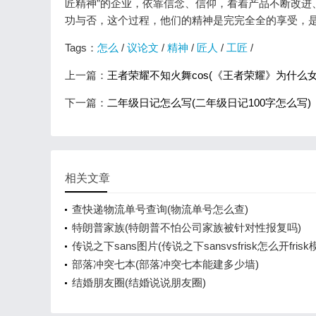
匠精神”的企业，依靠信念、信仰，看着产品不断改进
功与否，这个过程，他们的精神是完完全全的享受，
Tags：
怎么
/
议论文
/
精神
/
匠人
/
工匠
/
上一篇：
王者荣耀不知火舞cos(《王者荣耀》为什么女
下一篇：
二年级日记怎么写(二年级日记100字怎么写)
相关文章
查快递物流单号查询(物流单号怎么查)
特朗普家族(特朗普不怕公司家族被针对性报复吗)
传说之下sans图片(传说之下sansvsfrisk怎么开frisk
部落冲突七本(部落冲突七本能建多少墙)
结婚朋友圈(结婚说说朋友圈)