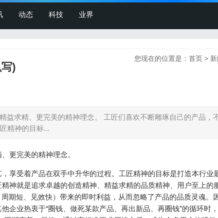
讯
动态
科技
业界
您现在的位置是：
首页
>
新
写)
精益求精、更完美的精神理念。 工匠们喜欢不断雕琢自己的产品，
精神的目标...
精、更完美的精神理念。
艺，享受着产品在双手中升华的过程。工匠精神的目标是打造本行业
匠精神就是追求卓越的创造精神、精益求精的品质精神、用户至上的
少、周期短、见效快）带来的即时利益，从而忽略了产品的品质灵魂。
他企业热衷于“圈钱、做死某款产品、再出新品、再圈钱”的循环时，