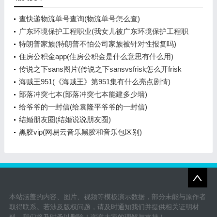
查快递物流单号查询(物流单号怎么查)
广东环境保护工程职业(我女儿被广东环境保护工程职
业学院资源
特朗普家族(特朗普不怕公司家族被针对性报复吗)
住房公积金app(住房公积金是什么意思有什么用)
传说之下sans图片(传说之下sansvsfrisk怎么开frisk
模式)
海贼王951(《海贼王》第951集有什么亮点剧情)
部落冲突七本(部落冲突七本能建多少墙)
给爷爷的一封信(给袁隆平爷爷的一封信)
结婚朋友圈(结婚说说朋友圈)
黑胶vip(网易云音乐黑胶和音乐包区别)
本站涵盖的内容、图片、视频等模板演示数据，部分未能与原作者
取得联系。若涉及版权问题，请及时通知我们并提供相关证明材