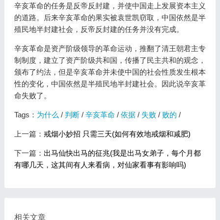
辛亥革命的任务是反帝反封建，并使中国走上发展资本主义
的道路。后来辛亥革命的果实被袁世凯窃取，中国依然是半
殖民地半封建社会，反帝反封建的任务并没有完成。
辛亥革命是资产阶级领导的革命运动，推翻了清王朝君主专
制制度，建立了资产阶级共和国，传播了民主共和的观念，
颁布了约法，但是辛亥革命并未使中国的社会性质发生根本
性的变化，中国依然是半殖民地半封建社会。因此说辛亥革
命失败了。
Tags：
为什么
/
判断
/
辛亥革命
/
依据
/
失败
/
败的
/
上一篇：
戒烟小妙招 只需三天(如何有效地戒烟和减肥)
下一篇：
出马仙快出马的征兆(我是出马女弟子，每个月都
有哪几天，这其间有人来看病，对仙家看事有影响吗)
相关文章