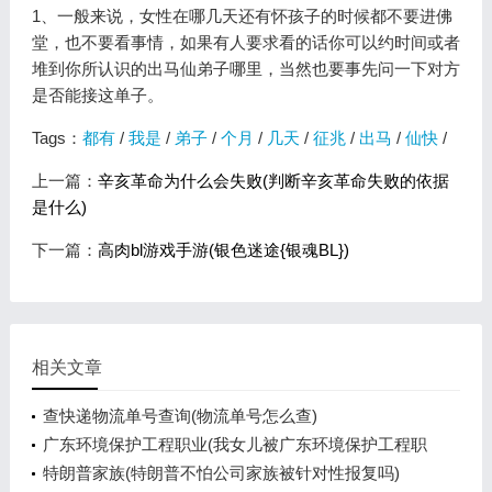
1、一般来说，女性在哪几天还有怀孩子的时候都不要进佛
堂，也不要看事情，如果有人要求看的话你可以约时间或者
堆到你所认识的出马仙弟子哪里，当然也要事先问一下对方
是否能接这单子。
Tags：
都有
/
我是
/
弟子
/
个月
/
几天
/
征兆
/
出马
/
仙快
/
上一篇：
辛亥革命为什么会失败(判断辛亥革命失败的依据
是什么)
下一篇：
高肉bl游戏手游(银色迷途{银魂BL})
相关文章
查快递物流单号查询(物流单号怎么查)
广东环境保护工程职业(我女儿被广东环境保护工程职
业学院资源
特朗普家族(特朗普不怕公司家族被针对性报复吗)