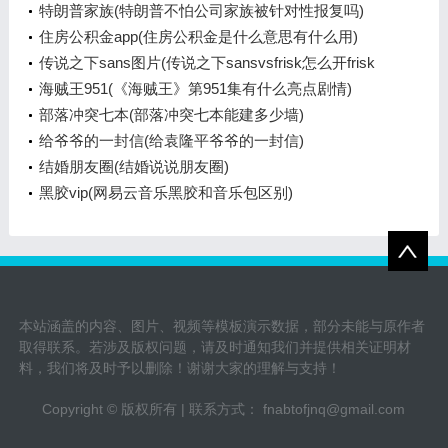
业学院资源
特朗普家族(特朗普不怕公司家族被针对性报复吗)
住房公积金app(住房公积金是什么意思有什么用)
传说之下sans图片(传说之下sansvsfrisk怎么开frisk
模式)
海贼王951(《海贼王》第951集有什么亮点剧情)
部落冲突七本(部落冲突七本能建多少墙)
给爷爷的一封信(给袁隆平爷爷的一封信)
结婚朋友圈(结婚说说朋友圈)
黑胶vip(网易云音乐黑胶和音乐包区别)
本站涵盖的内容、图片、视频等模板演示数据，部分未能与原作者
取得联系。若涉及版权问题，请及时通知我们并提供相关证明材
料，我们将及时予以删除！谢谢大家的理解与支持！
Copyright © 版权所有 | 联系方式： fnabtofjnq@gmail.com