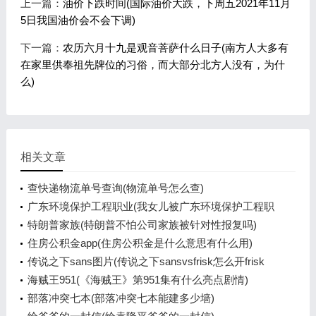
上一篇：
油价下跌时间(国际油价大跌，下周五2021年11月
5日我国油价会不会下调)
下一篇：
农历六月十九是观音菩萨什么日子(南方人大多有
在家里供奉祖先牌位的习俗，而大部分北方人没有，为什
么)
相关文章
查快递物流单号查询(物流单号怎么查)
广东环境保护工程职业(我女儿被广东环境保护工程职
业学院资源
特朗普家族(特朗普不怕公司家族被针对性报复吗)
住房公积金app(住房公积金是什么意思有什么用)
传说之下sans图片(传说之下sansvsfrisk怎么开frisk
模式)
海贼王951(《海贼王》第951集有什么亮点剧情)
部落冲突七本(部落冲突七本能建多少墙)