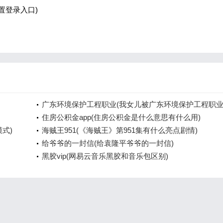
设置登录入口)
广东环境保护工程职业(我女儿被广东环境保护工程职
院资源
住房公积金app(住房公积金是什么意思有什么用)
模式)
海贼王951(《海贼王》第951集有什么亮点剧情)
给爷爷的一封信(给袁隆平爷爷的一封信)
黑胶vip(网易云音乐黑胶和音乐包区别)