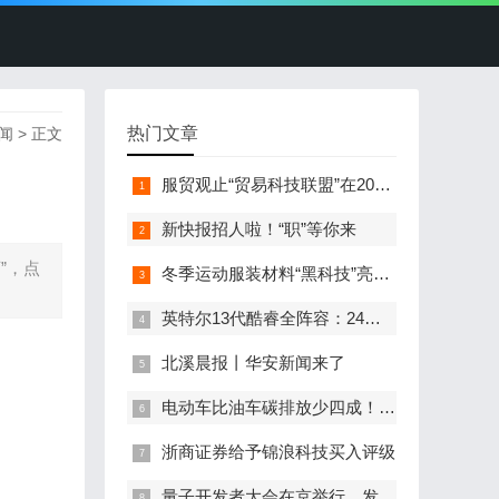
热门文章
闻
> 正文
服贸观止“贸易科技联盟”在2022服贸会启动
新快报招人啦！“职”等你来
”，点
冬季运动服装材料“黑科技”亮相服贸会
英特尔13代酷睿全阵容：24核i9-13900K最高5.8GHz
北溪晨报丨华安新闻来了
电动车比油车碳排放少四成！能链智电助推新能源汽车普及
浙商证券给予锦浪科技买入评级
量子开发者大会在京举行，发布全球首个全平台量子软硬一体解